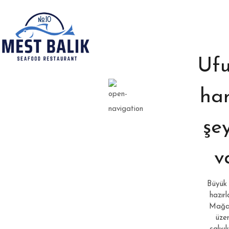
Ufu
har
şey
v
Büyük 
hazırl
Mağa
üzer